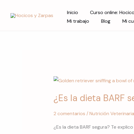
Ir
Inicio
Curso online: Hocic
al
Mi trabajo
Blog
Mi c
contenido
¿Es
la
¿Es la dieta BARF 
dieta
BARF
2 comentarios
/
Nutrición Veterinaria
segura?
Conoce
¿Es la dieta BARF segura? Te explico
los