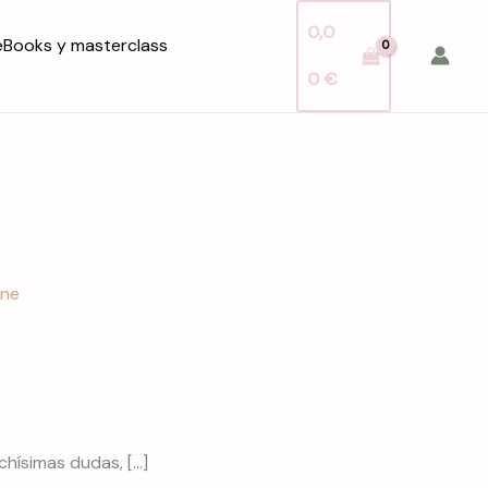
0,0
eBooks y masterclass
0
€
chísimas dudas, […]