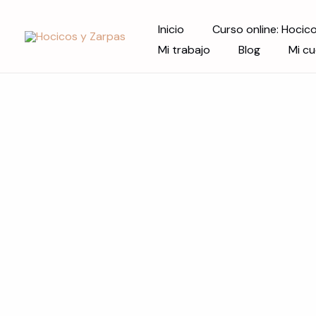
Ir
Inicio
Curso online: Hocic
al
Mi trabajo
Blog
Mi c
contenido