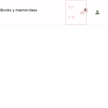
0,0
eBooks y masterclass
0
€