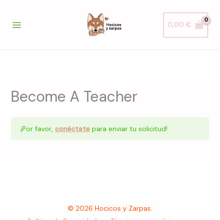
Ir
al
0,00
€
contenido
Become A Teacher
¡Por favor,
conéctate
para enviar tu solicitud!
© 2026 Hocicos y Zarpas.