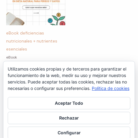
eBook deficiencias
nutricionales + nutrientes
esenciales
eBook
14,99
€
Utilizamos cookies propias y de terceros para garantizar el
funcionamiento de la web, medir su uso y mejorar nuestros
servicios. Puede aceptar todas las cookies, rechazar las no
necesarias o configurar sus preferencias.
Política de cookies
Aceptar Todo
© 2026 Hocicos y Zarpas.
Política de Privacidad
Términos y condiciones
Rechazar
Política de Cookies
Política de Devoluciones
Contacto
Configurar