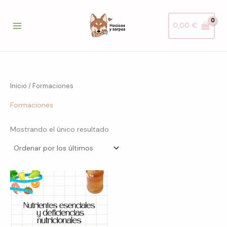
Ir
al
0,00
€
contenido
Inicio
/ Formaciones
Formaciones
Mostrando el único resultado