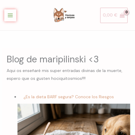
Ir
al
0,00
€
contenido
Blog de maripilinski <3
Aqui os enseñaré mis super entradas divinas de la muerte,
espero que os gusten hociquitosmios!!!!
¿Es la dieta BARF segura? Conoce los Riesgos