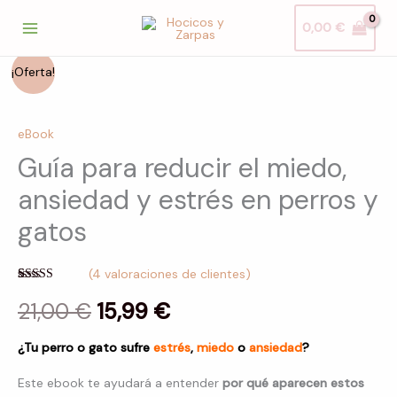
Ir
0,00
€
al
contenido
Guía
El
El
¡Oferta!
para
precio
precio
reducir
eBook
el
original
actual
Guía para reducir el miedo,
miedo,
ansiedad
era:
es:
ansiedad y estrés en perros y
y
gatos
21,00 €.
15,99 €.
estrés
en
(
4
valoraciones de clientes)
perros
Valorado con
4
y
5.00
21,00
de 5 en
€
15,99
€
base a
gatos
valoraciones
de clientes
cantidad
¿Tu perro o gato sufre
estrés
,
miedo
o
ansiedad
?
Este ebook te ayudará a entender
por qué aparecen estos