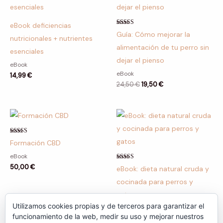
era:
es:
24,50 €.
19,50 €.
eBook deficiencias
Valorado con
Guía: Cómo mejorar la
5.00
nutricionales + nutrientes
de 5
alimentación de tu perro sin
esenciales
dejar el pienso
eBook
eBook
14,99
€
24,50
€
19,50
€
Valorado con
Formación CBD
5.00
de 5
eBook
Valorado con
50,00
€
eBook: dieta natural cruda y
5.00
de 5
cocinada para perros y
gatos
Utilizamos cookies propias y de terceros para garantizar el
eBook
funcionamiento de la web, medir su uso y mejorar nuestros
14,99
€