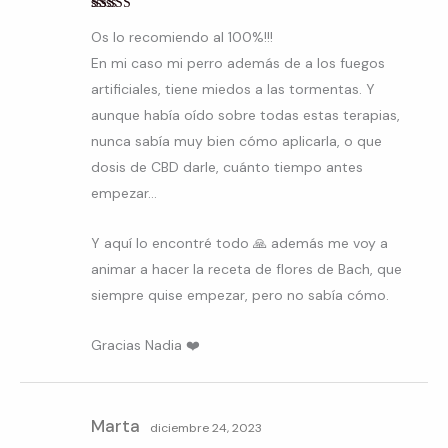
Valorado con
Os lo recomiendo al 100%!!!
5
de 5
En mi caso mi perro además de a los fuegos
artificiales, tiene miedos a las tormentas. Y
aunque había oído sobre todas estas terapias,
nunca sabía muy bien cómo aplicarla, o que
dosis de CBD darle, cuánto tiempo antes
empezar…
Y aquí lo encontré todo 🙏 además me voy a
animar a hacer la receta de flores de Bach, que
siempre quise empezar, pero no sabía cómo.
Gracias Nadia ❤️
Marta
diciembre 24, 2023