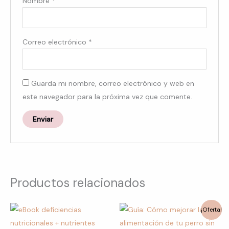
Nombre
*
Correo electrónico
*
Guarda mi nombre, correo electrónico y web en
este navegador para la próxima vez que comente.
Productos relacionados
El
El
¡Oferta!
precio
precio
original
actual