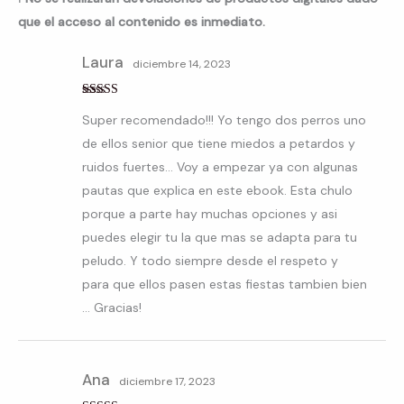
que el acceso al contenido es inmediato.
Laura
diciembre 14, 2023
Valorado con
Super recomendado!!! Yo tengo dos perros uno
5
de 5
de ellos senior que tiene miedos a petardos y
ruidos fuertes… Voy a empezar ya con algunas
pautas que explica en este ebook. Esta chulo
porque a parte hay muchas opciones y asi
puedes elegir tu la que mas se adapta para tu
peludo. Y todo siempre desde el respeto y
para que ellos pasen estas fiestas tambien bien
… Gracias!
Ana
diciembre 17, 2023