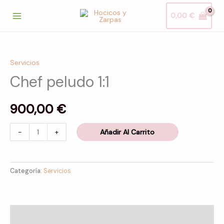
Ir
0,00
€
al
contenido
Chef
peludo
Servicios
1:1
Chef peludo 1:1
cantidad
900,00
€
-
+
Añadir Al Carrito
Categoría:
Servicios
Valoraciones (0)